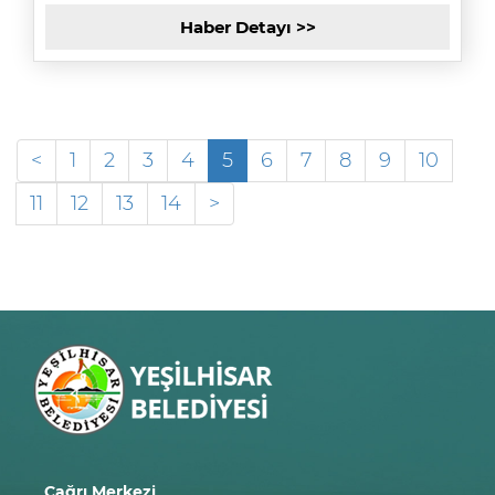
Haber Detayı >>
<
1
2
3
4
5
6
7
8
9
10
11
12
13
14
>
Çağrı Merkezi