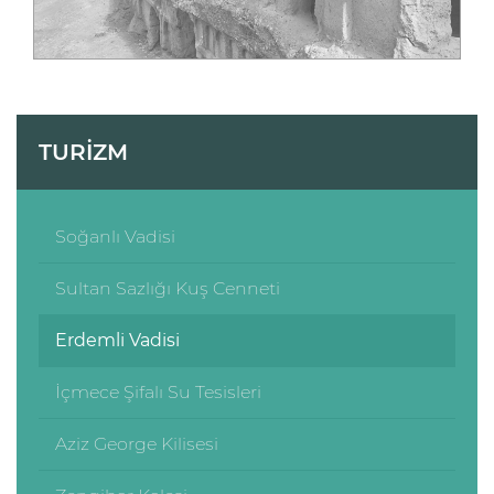
TURİZM
Soğanlı Vadisi
Sultan Sazlığı Kuş Cenneti
Erdemli Vadisi
İçmece Şifalı Su Tesisleri
Aziz George Kilisesi