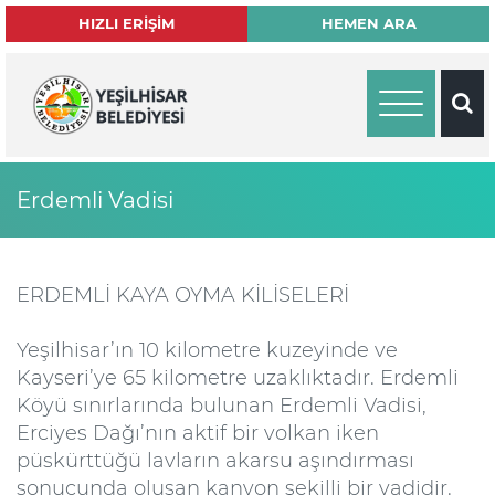
×
HIZLI ERİŞİM
HEMEN ARA
Erdemli Vadisi
ERDEMLİ KAYA OYMA KİLİSELERİ
Yeşilhisar’ın 10 kilometre kuzeyinde ve
Kayseri’ye 65 kilometre uzaklıktadır. Erdemli
Köyü sınırlarında bulunan Erdemli Vadisi,
Erciyes Dağı’nın aktif bir volkan iken
püskürttüğü lavların akarsu aşındırması
sonucunda oluşan kanyon şekilli bir vadidir.